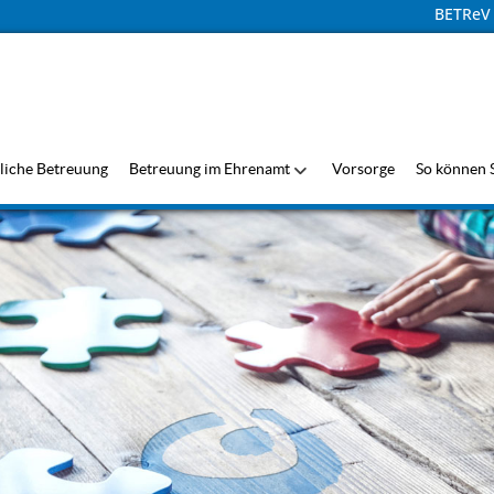
BETReV
liche Betreuung
Betreuung im Ehrenamt
Vorsorge
So können S