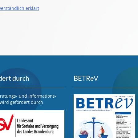
rständlich erklärt
dert durch
BETReV
ratungs- und Informations-
wird gefördert durch